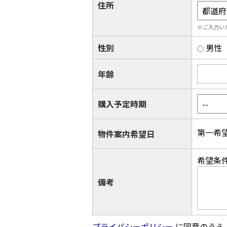
住所
※ご入力い
性別
男性
年齢
購入予定時期
第一希
物件案内希望日
希望条
備考
プライバシーポリシー
に同意のうえ