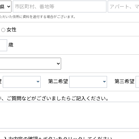
市区町村、番地等
アパート、
ただいた住所に資料を送付する場合がございます。
女性
歳
望
第二希望
第三希望
件、ご質問などがございましたらご記入ください。
、入力内容の確認へボタンをクリックしてください。