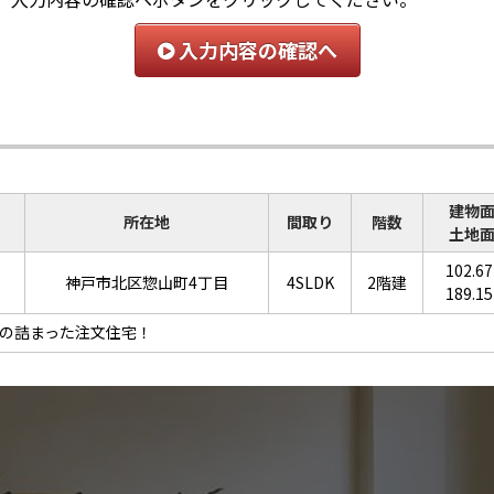
入力内容の確認へ
建物
所在地
間取り
階数
土地
102.6
神戸市北区惣山町4丁目
4SLDK
2階建
189.1
の詰まった注文住宅！