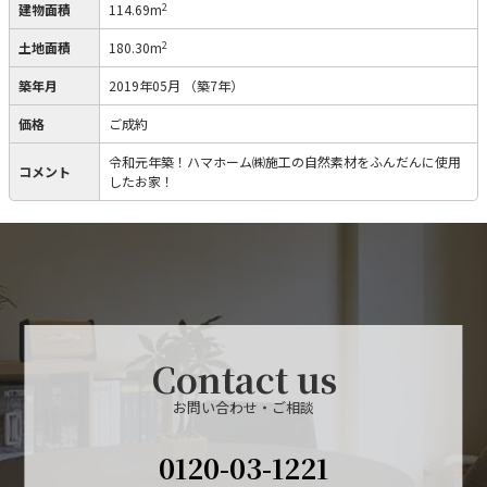
2
建物面積
114.69m
2
土地面積
180.30m
築年月
2019年05月
（築7年）
価格
ご成約
令和元年築！ハマホーム㈱施工の自然素材をふんだんに使用
コメント
したお家！
Contact us
お問い合わせ・ご相談
0120-03-1221