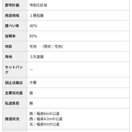
都市計画
市街化区域
用途地域
１種低層
建ぺい率
40%
容積率
80%
地目
宅地
（現状：宅地）
角地
３方道路
セットバッ
－
ク
国土法届出
不要
主要採光面
南
私道負担
無
南：幅員6mの公道
接道状況
西：幅員4.2mの公道
北：幅員9mの公道