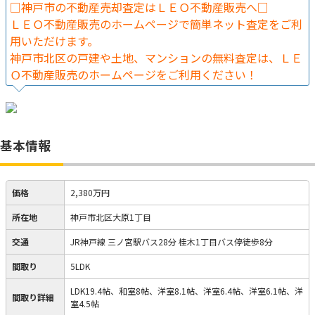
□神戸市の不動産売却査定はＬＥＯ不動産販売へ□
ＬＥＯ不動産販売のホームページで簡単ネット査定をご利
用いただけます。
神戸市北区の戸建や土地、マンションの無料査定は、ＬＥ
Ｏ不動産販売のホームページをご利用ください！
基本情報
価格
2,380万円
所在地
神戸市北区大原1丁目
交通
JR神戸線 三ノ宮駅バス28分 桂木1丁目バス停徒歩8分
間取り
5LDK
LDK19.4帖、和室8帖、洋室8.1帖、洋室6.4帖、洋室6.1帖、洋
間取り詳細
室4.5帖