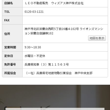
店舗名
ＬＥＯ不動産販売 ウィズアス神戸株式会社
TEL
0120-03-1221
FAX
神戸市北区鈴蘭台西町5丁目16番4-102号 ライオンズマンシ
ョン鈴蘭台店舗棟102
住所
地図を表示
営業時間
9:30～18:30
定休日
水曜日・不定休
免許番号
兵庫県知事（３）第１１５６３号
所属協会
（一社）兵庫県宅地建物取引業協会 神戸中央支部