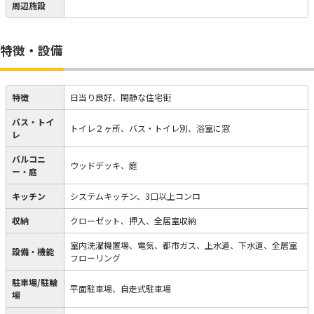
周辺施設
特徴・設備
特徴
日当り良好、閑静な住宅街
バス・トイ
トイレ２ヶ所、バス・トイレ別、浴室に窓
レ
バルコニ
ウッドデッキ、庭
ー・庭
キッチン
システムキッチン、3口以上コンロ
収納
クローゼット、押入、全居室収納
室内洗濯機置場、電気、都市ガス、上水道、下水道、全居室
設備・機能
フローリング
駐車場/駐輪
平面駐車場、自走式駐車場
場