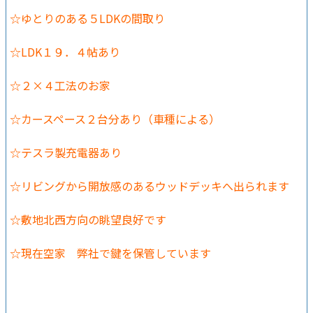
☆ゆとりのある５LDKの間取り
☆LDK１９．４帖あり
☆２×４工法のお家
☆カースペース２台分あり（車種による）
☆テスラ製充電器あり
☆リビングから開放感のあるウッドデッキへ出られます
☆敷地北西方向の眺望良好です
☆現在空家 弊社で鍵を保管しています