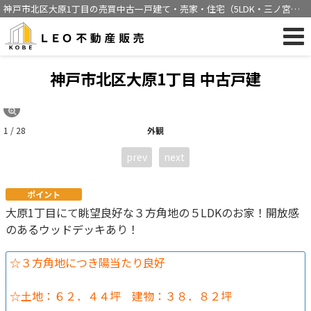
神戸市北区大原1丁目の売買中古一戸建て・売家・住宅（5LDK・三ノ宮駅
バス28分徒歩8分）[1112]
神戸市北区大原1丁目 中古戸建
1 / 28
外観
prev
next
ポイント
大原1丁目にて眺望良好な３方角地の５LDKのお家！開放感
のあるウッドデッキあり！
☆３方角地につき陽当たり良好
☆土地：６２．４４坪 建物：３８．８２坪