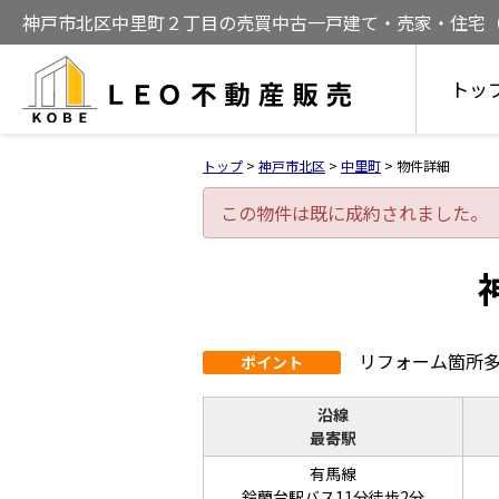
神戸市北区中里町２丁目の売買中古一戸建て・売家・住宅（4LD
トッ
トップ
>
神戸市北区
>
中里町
>
物件詳細
この物件は既に成約されました。
リフォーム箇所
ポイント
沿線
最寄駅
有馬線
鈴蘭台駅バス11分徒歩2分