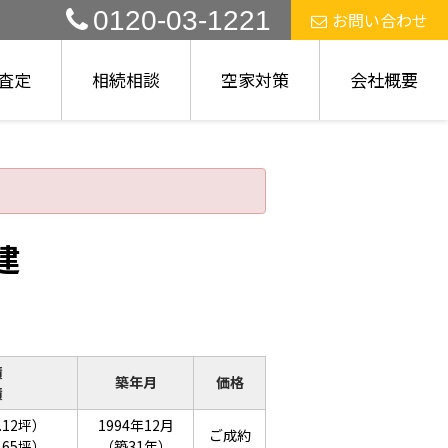
0120-03-1221
お問い合わせ
査定
相続相談
空家対策
会社概要
建
積
築年月
価格
積
.12坪）
1994年12月
ご成約
.65坪）
（築31年）