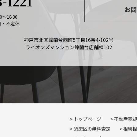
3-1221
お問
～18:30
日・不定休
神戸市北区鈴蘭台西町5丁目16番4-102号
ライオンズマンション鈴蘭台店舗棟102
トップページ
不動産売却
須磨区の無料査定
相続相