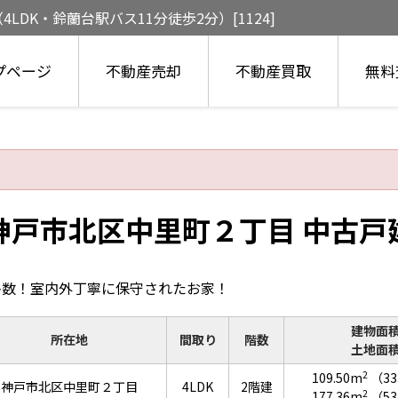
K・鈴蘭台駅バス11分徒歩2分）[1124]
プページ
不動産売却
不動産買取
無料
神戸市北区中里町２丁目 中古戸
多数！室内外丁寧に保守されたお家！
建物面
所在地
間取り
階数
土地面
2
109.50m
（33
神戸市北区中里町２丁目
4LDK
2階建
2
177.36m
（53