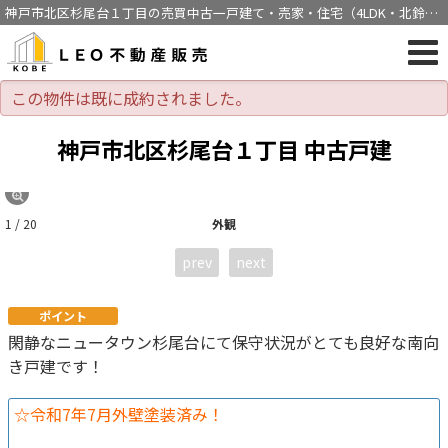
神戸市北区杉尾台１丁目の売買中古一戸建て・売家・住宅（4LDK・北鈴蘭
台駅徒歩18分）[1126]
この物件は既に成約されました。
神戸市北区杉尾台１丁目 中古戸建
1 / 20
外観
prev
next
ポイント
閑静なニュータウン杉尾台にて保守状況がとても良好な南向
き戸建です！
☆令和7年7月外壁塗装済み！