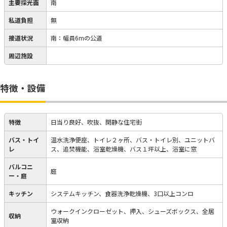
主要採光面
南
私道負担
無
接道状況
南：幅員6mの公道
周辺施設
特徴・設備
特徴
日当り良好、吹抜、閑静な住宅街
バス・トイ
温水洗浄便座、トイレ２ヶ所、バス・トイレ別、ユニットバ
レ
ス、追焚機能、浴室乾燥機、バス１坪以上、浴室に窓
バルコニ
庭
ー・庭
キッチン
システムキッチン、食器洗浄乾燥機、3口以上コンロ
ウォークインクローゼット、押入、シューズボックス、全居
収納
室収納