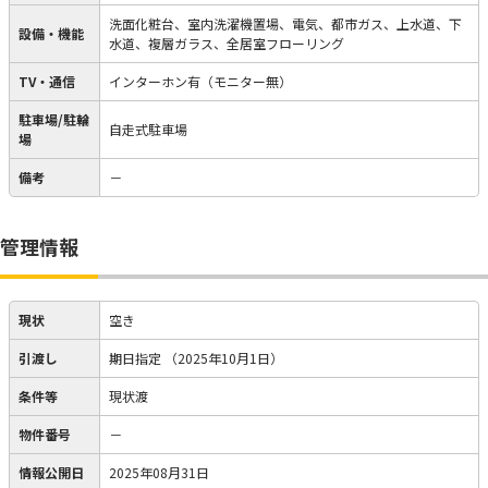
洗面化粧台、室内洗濯機置場、電気、都市ガス、上水道、下
設備・機能
水道、複層ガラス、全居室フローリング
TV・通信
インターホン有（モニター無）
駐車場/駐輪
自走式駐車場
場
備考
－
管理情報
現状
空き
引渡し
期日指定
（2025年10月1日）
条件等
現状渡
物件番号
－
情報公開日
2025年08月31日