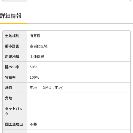
詳細情報
土地権利
所有権
都市計画
市街化区域
用途地域
１種低層
建ぺい率
50%
容積率
100%
地目
宅地
（現状：宅地）
角地
－
セットバッ
－
ク
国土法届出
不要