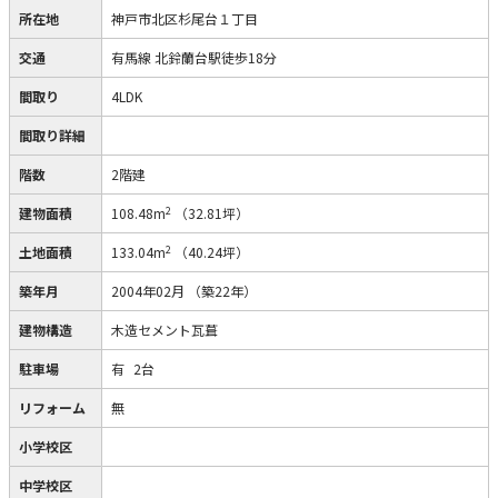
所在地
神戸市北区杉尾台１丁目
交通
有馬線 北鈴蘭台駅徒歩18分
間取り
4LDK
間取り詳細
階数
2階建
2
建物面積
108.48m
（32.81坪）
2
土地面積
133.04m
（40.24坪）
築年月
2004年02月
（築22年）
建物構造
木造セメント瓦葺
駐車場
有
2台
リフォーム
無
小学校区
中学校区