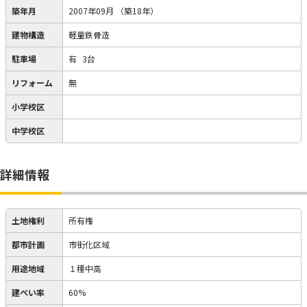
築年月
2007年09月
（築18年）
建物構造
軽量鉄骨造
駐車場
有
3台
リフォーム
無
小学校区
中学校区
詳細情報
土地権利
所有権
都市計画
市街化区域
用途地域
１種中高
建ぺい率
60%