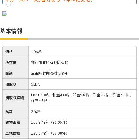
基本情報
価格
ご成約
所在地
神戸市北区有野町有野
交通
三田線 岡場駅徒歩8分
間取り
5LDK
LDK17.9帖、和室4.6帖、洋室9.8帖、洋室5.2帖、洋室4.5帖、
間取り詳細
洋室4.5帖
階数
2階建
2
建物面積
115.87m
（35.05坪）
2
土地面積
128.87m
（38.98坪）