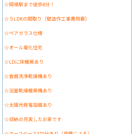
☆岡場駅まで徒歩8分！
☆５LDKの間取り（壁造作工事費用要）
☆ペアガラス仕様
☆オール電化住宅
☆LDに床暖房あり
☆食器洗浄乾燥機あり
☆浴室乾燥暖房機あり
☆太陽光発電設備あり
☆収納の充実したお家です
☆カースペース3台分あり（車種による）