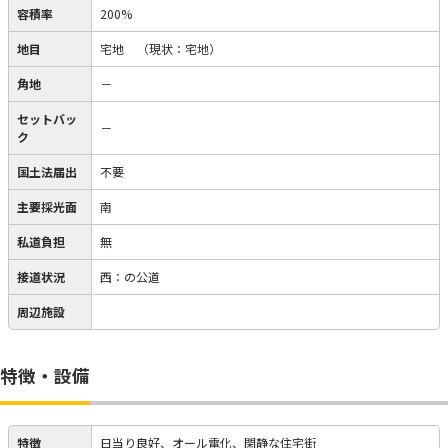
容積率
200%
地目
宅地
（現状：宅地）
角地
－
セットバッ
－
ク
国土法届出
不要
主要採光面
南
私道負担
無
接道状況
西：の公道
周辺施設
特徴・設備
特徴
日当り良好、オール電化、閑静な住宅街