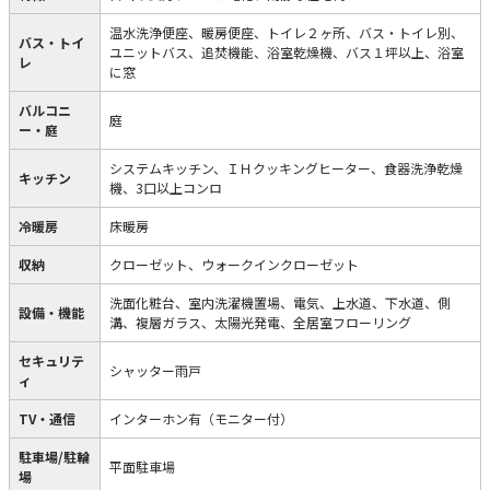
温水洗浄便座、暖房便座、トイレ２ヶ所、バス・トイレ別、
バス・トイ
ユニットバス、追焚機能、浴室乾燥機、バス１坪以上、浴室
レ
に窓
バルコニ
庭
ー・庭
システムキッチン、ＩＨクッキングヒーター、食器洗浄乾燥
キッチン
機、3口以上コンロ
冷暖房
床暖房
収納
クローゼット、ウォークインクローゼット
洗面化粧台、室内洗濯機置場、電気、上水道、下水道、側
設備・機能
溝、複層ガラス、太陽光発電、全居室フローリング
セキュリテ
シャッター雨戸
ィ
TV・通信
インターホン有（モニター付）
駐車場/駐輪
平面駐車場
場