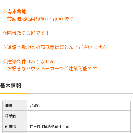
☆南東角地
前面道路幅員約6ｍ・約9ｍあり
☆陽当たり良好です！
☆道路と敷地との高低差はほとんどございません
☆建築条件はありません
お好きなハウスメーカーでご建築可能です
基本情報
価格
ご成約
坪単価
－
所在地
神戸市北区唐櫃台４丁目