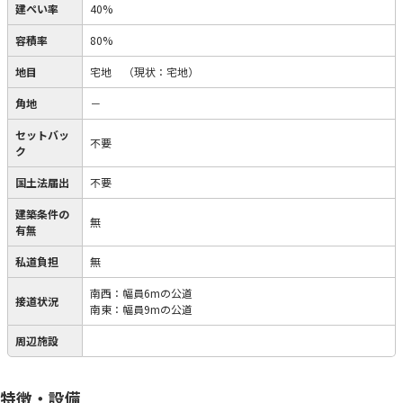
建ぺい率
40%
容積率
80%
地目
宅地
（現状：宅地）
角地
－
セットバッ
不要
ク
国土法届出
不要
建築条件の
無
有無
私道負担
無
南西：幅員6mの公道
接道状況
南東：幅員9mの公道
周辺施設
特徴・設備