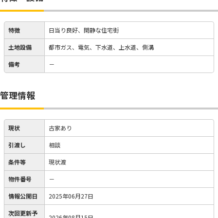
特徴
日当り良好、閑静な住宅街
土地設備
都市ガス、電気、下水道、上水道、側溝
備考
－
管理情報
現状
古家あり
引渡し
相談
条件等
現状渡
物件番号
－
情報公開日
2025年06月27日
次回更新予
2026年08月15日