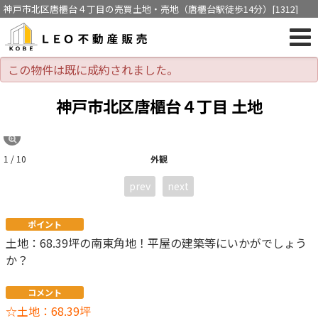
神戸市北区唐櫃台４丁目の売買土地・売地（唐櫃台駅徒歩14分）[1312]
この物件は既に成約されました。
神戸市北区唐櫃台４丁目 土地
1 / 10
外観
prev
next
ポイント
土地：68.39坪の南東角地！平屋の建築等にいかがでしょう
か？
コメント
☆土地：68.39坪