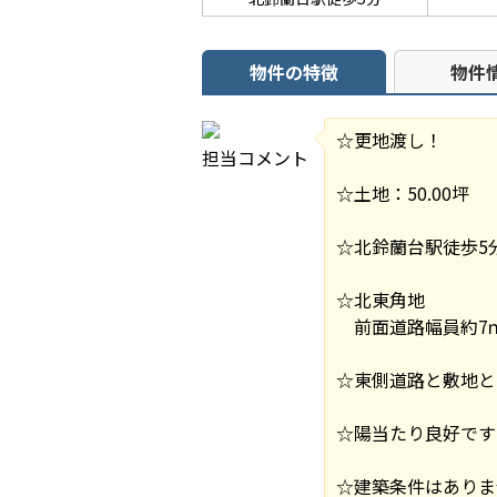
物件の特徴
物件
☆更地渡し！
担当コメント
☆土地：50.00坪
☆北鈴蘭台駅徒歩5
☆北東角地
前面道路幅員約7ｍ
☆東側道路と敷地と
☆陽当たり良好です
☆建築条件はありま