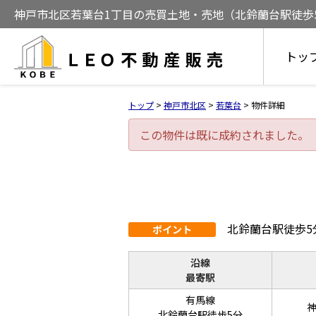
神戸市北区若葉台1丁目の売買土地・売地（北鈴蘭台駅徒歩5分
トッ
トップ
>
神戸市北区
>
若葉台
>
物件詳細
この物件は既に成約されました。
北鈴蘭台駅徒歩
ポイント
沿線
最寄駅
有馬線
神
北鈴蘭台駅徒歩5分