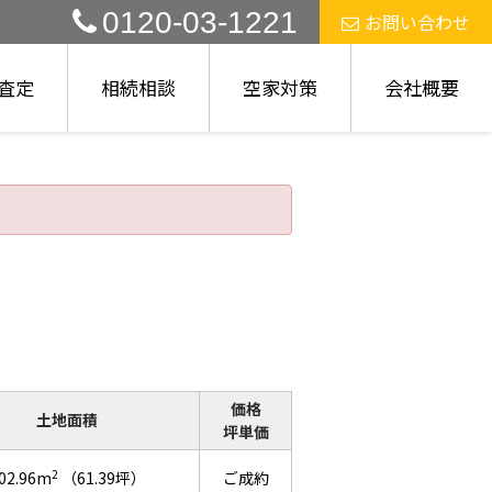
0120-03-1221
お問い合わせ
査定
相続相談
空家対策
会社概要
価格
土地面積
坪単価
2
02.96m
（61.39坪）
ご成約