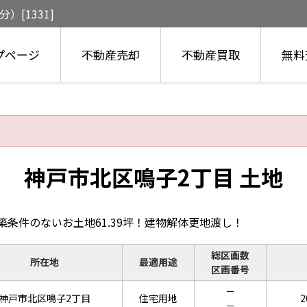
[1331]
プページ
不動産売却
不動産買取
無料
神戸市北区鳴子2丁目 土地
築条件のないお土地61.39坪！建物解体更地渡し！
総区画数
所在地
最適用途
区画番号
－
神戸市北区鳴子2丁目
住宅用地
2
－