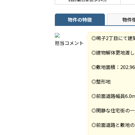
物件の特徴
物件
◎鳴子2丁目にて建
担当コメント
◎建物解体更地渡し
◎敷地面積：202.96㎡
◎整形地
◎前面道路幅員6.0
◎閑静な住宅街の一
◎前面道路と敷地の