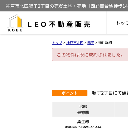
神戸市北区鳴子2丁目の売買土地・売地（西鈴蘭台駅徒歩14分）
トッ
トップ
>
神戸市北区
>
鳴子
>
物件詳細
この物件は既に成約されました。
鳴子2丁目にて建
ポイント
沿線
最寄駅
粟生線
西鈴蘭台駅徒歩14分