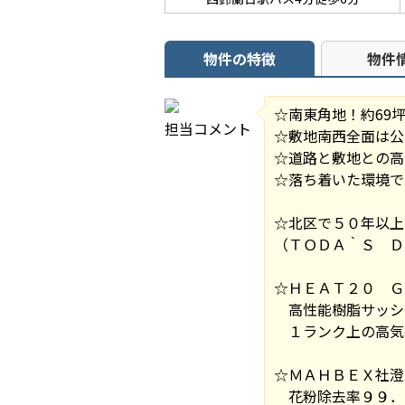
物件の特徴
物件
☆南東角地！約69
担当コメント
☆敷地南西全面は公
☆道路と敷地との高
☆落ち着いた環境で
☆北区で５０年以上
（ＴＯＤＡ｀Ｓ Ｄ
☆ＨＥＡＴ２０ Ｇ
高性能樹脂サッシ
１ランク上の高気
☆ＭＡＨＢＥＸ社澄
花粉除去率９９．