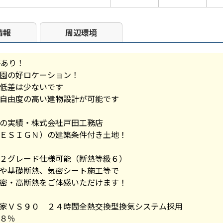
情報
周辺環境
坪あり！
園の好ロケーション！
低差は少ないです
自由度の高い建物設計が可能です
の実績・株式会社戸田工務店
ＥＳＩＧＮ）の建築条件付き土地！
２グレード仕様可能（断熱等級６）
や基礎断熱、気密シート施工等で
密・高断熱をご体感いただけます！
家ＶＳ９０ ２４時間全熱交換型換気システム採用
８％