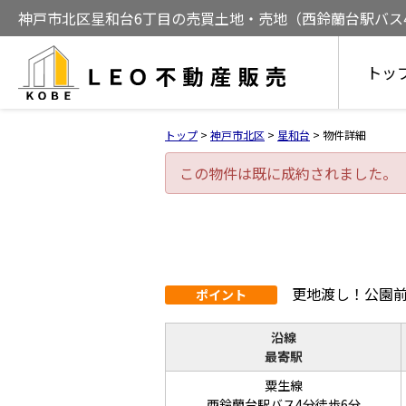
神戸市北区星和台6丁目の売買土地・売地（西鈴蘭台駅バス4分
トッ
トップ
>
神戸市北区
>
星和台
>
物件詳細
この物件は既に成約されました。
更地渡し！公園前
ポイント
沿線
最寄駅
粟生線
西鈴蘭台駅バス4分徒歩6分