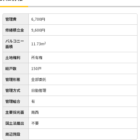
管理費
6,700円
修繕積立金
9,600円
バルコニー
2
11.73m
面積
土地権利
所有権
総戸数
150戸
管理形態
全部委託
管理方式
日勤管理
管理組合
有
主要採光面
南西
国土法届出
不要
周辺施設