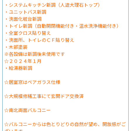
・システムキッチン新調（人造大理石トップ）
・ユニットバス新調
・洗面化粧台新調
・トイレ新調（自動開閉機能付き・温水洗浄機能付き）
・全室クロス貼り替え
・洗面所、トイレのＣＦ貼り替え
・木部塗装
※各設備は新調後未使用です
☆２０２４年１月
・給湯器新調
☆居室窓はペアガラス仕様
☆大規模修繕工事にて玄関ドア交換済
☆南北両面バルコニー
☆バルコニーからは色とりどりの自然が望め、開放感がご