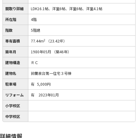
間取り詳細
LDK16.1帖、洋室6帖、洋室6帖、洋室4.1帖
所在階
4階
階数
5階建
2
専有面積
77.44m
（23.42坪）
築年月
1980年05月
（築46年）
建物構造
ＲＣ
建物名
鈴蘭泉台第一住宅３号棟
駐車場
有
5,000円
リフォーム
有
2023年01月
小学校区
中学校区
詳細情報