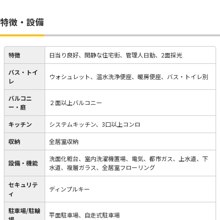
特徴・設備
特徴
日当り良好、閑静な住宅街、管理人日勤、2面採光
バス・トイ
ウォシュレット、温水洗浄便座、暖房便座、バス・トイレ別
レ
バルコニ
２面以上バルコニー
ー・庭
キッチン
システムキッチン、3口以上コンロ
収納
全居室収納
洗面化粧台、室内洗濯機置場、電気、都市ガス、上水道、下
設備・機能
水道、複層ガラス、全居室フローリング
セキュリテ
ディンプルキー
ィ
駐車場/駐輪
平面駐車場、自走式駐車場
場