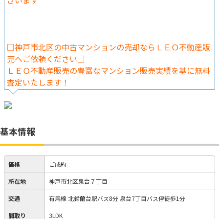
ざいます
□神戸市北区の中古マンションの売却ならＬＥＯ不動産販
売へご依頼ください□
ＬＥＯ不動産販売の豊富なマンション販売実績を基に無料
査定いたします！
基本情報
価格
ご成約
所在地
神戸市北区泉台７丁目
交通
有馬線 北鈴蘭台駅バス8分 泉台7丁目バス停徒歩1分
間取り
3LDK