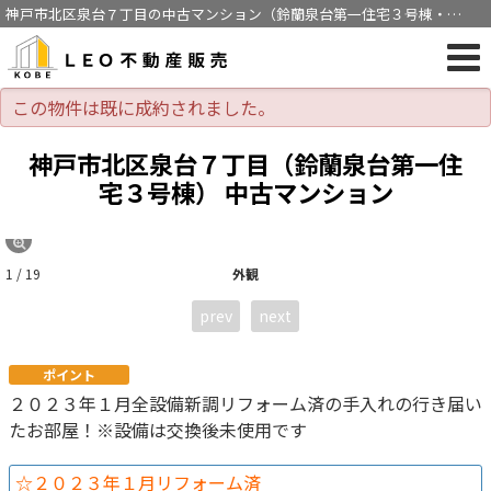
神戸市北区泉台７丁目の中古マンション（鈴蘭泉台第一住宅３号棟・
3LDK・北鈴蘭台駅バス8分徒歩1分）[1215]
この物件は既に成約されました。
神戸市北区泉台７丁目（鈴蘭泉台第一住
宅３号棟） 中古マンション
1 / 19
外観
prev
next
ポイント
２０２３年１月全設備新調リフォーム済の手入れの行き届い
たお部屋！※設備は交換後未使用です
☆２０２３年１月リフォーム済