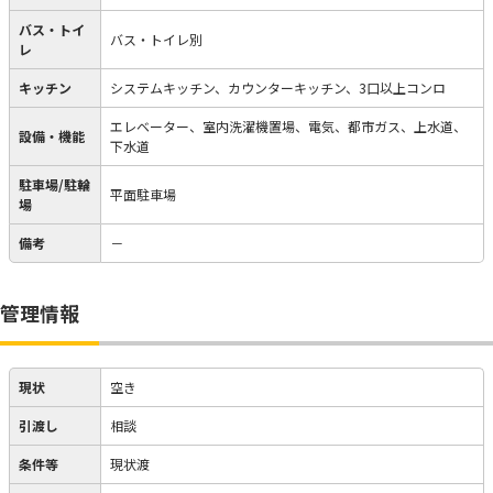
バス・トイ
バス・トイレ別
レ
キッチン
システムキッチン、カウンターキッチン、3口以上コンロ
エレベーター、室内洗濯機置場、電気、都市ガス、上水道、
設備・機能
下水道
駐車場/駐輪
平面駐車場
場
備考
－
管理情報
現状
空き
引渡し
相談
条件等
現状渡