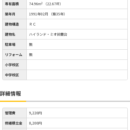
2
専有面積
74.96m
（22.67坪）
築年月
1991年02月
（築35年）
建物構造
ＲＣ
建物名
ハイランド・ミオ鈴蘭台
駐車場
無
リフォーム
無
小学校区
中学校区
詳細情報
管理費
9,220円
修繕積立金
8,200円