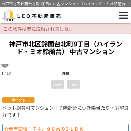
神戸市北区鈴蘭台北町9丁目の中古マンション（ハイランド・ミオ鈴蘭台・
3LDK・鈴蘭台駅徒歩19分）[1221]
この物件は既に成約されました。
神戸市北区鈴蘭台北町9丁目（ハイラン
ド・ミオ鈴蘭台） 中古マンション
1 / 18
外観
prev
next
ポイント
ペット飼育可マンション！７階部分につき陽当たり・眺望良
好です！
☆専有面積：７４．９６㎡の３ＬＤＫ