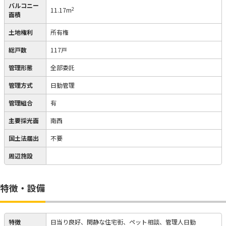
バルコニー
2
11.17m
面積
土地権利
所有権
総戸数
117戸
管理形態
全部委託
管理方式
日勤管理
管理組合
有
主要採光面
南西
国土法届出
不要
周辺施設
特徴・設備
特徴
日当り良好、閑静な住宅街、ペット相談、管理人日勤