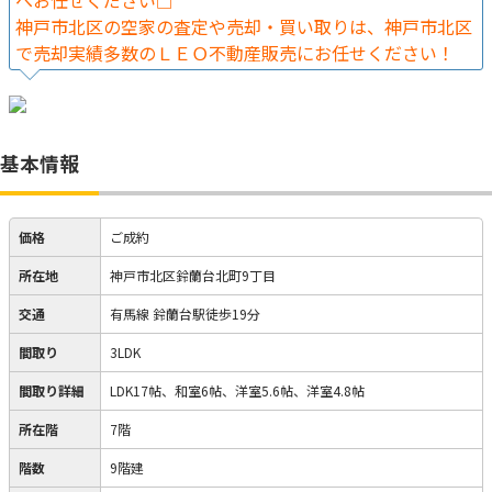
へお任せください□
神戸市北区の空家の査定や売却・買い取りは、神戸市北区
で売却実績多数のＬＥＯ不動産販売にお任せください！
基本情報
価格
ご成約
所在地
神戸市北区鈴蘭台北町9丁目
交通
有馬線 鈴蘭台駅徒歩19分
間取り
3LDK
間取り詳細
LDK17帖、和室6帖、洋室5.6帖、洋室4.8帖
所在階
7階
階数
9階建