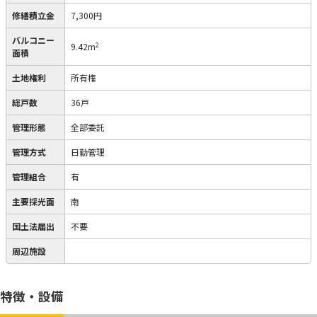
修繕積立金
7,300円
バルコニー
2
9.42m
面積
土地権利
所有権
総戸数
36戸
管理形態
全部委託
管理方式
日勤管理
管理組合
有
主要採光面
南
国土法届出
不要
周辺施設
特徴・設備