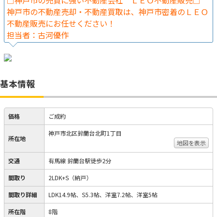
□神戸市の売買に強い不動産会社 ＬＥＯ不動産販売□
神戸市の不動産売却・不動産買取は、神戸市密着のＬＥＯ
不動産販売にお任せください！
担当者：古河優作
基本情報
価格
ご成約
神戸市北区鈴蘭台北町1丁目
所在地
地図を表示
交通
有馬線 鈴蘭台駅徒歩2分
間取り
2LDK+S（納戸）
間取り詳細
LDK14.9帖、S5.3帖、洋室7.2帖、洋室5帖
所在階
8階