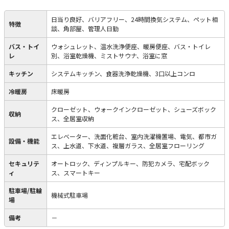
日当り良好、バリアフリー、24時間換気システム、ペット相
特徴
談、角部屋、管理人日勤
バス・トイ
ウォシュレット、温水洗浄便座、暖房便座、バス・トイレ
レ
別、浴室乾燥機、ミストサウナ、浴室に窓
キッチン
システムキッチン、食器洗浄乾燥機、3口以上コンロ
冷暖房
床暖房
クローゼット、ウォークインクローゼット、シューズボック
収納
ス、全居室収納
エレベーター、洗面化粧台、室内洗濯機置場、電気、都市ガ
設備・機能
ス、上水道、下水道、複層ガラス、全居室フローリング
セキュリテ
オートロック、ディンプルキー、防犯カメラ、宅配ボック
ィ
ス、スマートキー
駐車場/駐輪
機械式駐車場
場
備考
－