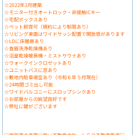
☆2022年2月建築
☆モニター付きオートロック・非接触ICキー
☆宅配ボックスあり
☆ペット飼育可（規約により制限あり）
☆リビング東面はワイドサッシ配置で開放感があります
☆LDに床暖房あり
☆食器洗浄乾燥機あり
☆浴室乾燥暖房機・ミストサウナあり
☆ウォークインクロゼットあり
☆ユニットバスに窓あり
☆敷地内駐車場空あり（令和６年５月現在）
☆24時間ゴミ出し可能
☆ワイドバルコニーにスロップシンクあり
☆お部屋からの眺望良好です
☆弊社に鍵がございます