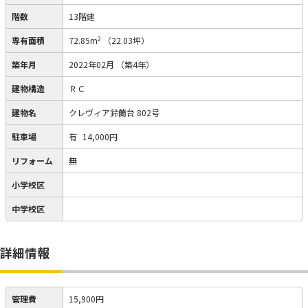
階数
13階建
2
専有面積
72.85m
（22.03坪）
築年月
2022年02月
（築4年）
建物構造
ＲＣ
建物名
クレヴィア鈴蘭台 802号
駐車場
有
14,000円
リフォーム
無
小学校区
中学校区
詳細情報
管理費
15,900円