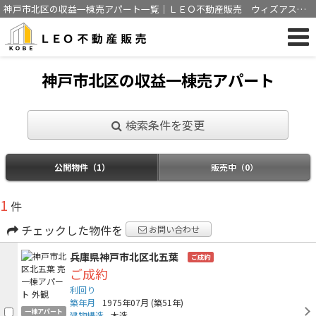
神戸市北区の収益一棟売アパート一覧｜ＬＥＯ不動産販売 ウィズアス神
戸株式会社
神戸市北区の収益一棟売アパート
検索条件を変更
公開物件（1）
販売中（0）
1
件
チェックした物件を
お問い合わせ
兵庫県神戸市北区北五葉
ご成約
ご成約
利回り
築年月
1975年07月
(築51年)
一棟アパート
建物構造
木造