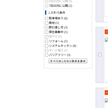
3日以内に公開
(0)
7日以内に公開
(1)
こだわり条件
駐車場あり
(6)
角地
(1)
即引渡し可
(3)
現在募集中
(1)
売
値下げ
(0)
リフォーム
て
(1)
システムキッチン
(6)
オール電化
(0)
バリアフリー
(3)
すべてのこだわり条件を見る
売
て