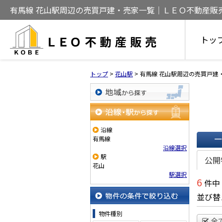
有馬線 花山駅周辺の売買戸建・売家一覧｜ＬＥＯ不動産販
トッ
トップ
>
花山駅
>
有馬線 花山駅周辺の売買戸建
地域から探す
沿線・駅から探す
沿線
有馬線
沿線選択
一覧で
駅
公開
花山
駅選択
6
件中
並び替
物件の条件で絞り込む
物件種別
全