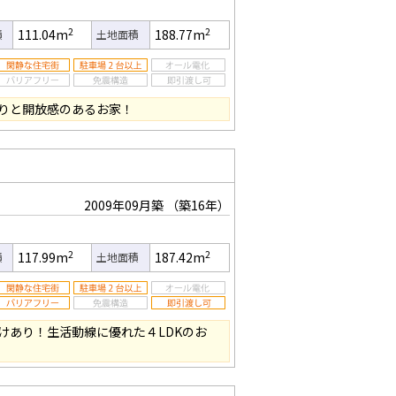
2
2
111.04m
188.77m
積
土地面積
りと開放感のあるお家！
2009年09月築
（築16年）
2
2
117.99m
187.42m
積
土地面積
けあり！生活動線に優れた４LDKのお