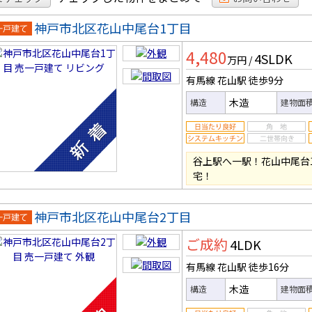
神戸市北区花山中尾台1丁目
一戸建
4,480
4SLDK
万円
/
有馬線 花山駅
徒歩9分
木造
構造
建物面
谷上駅へ一駅！花山中尾台
宅！
神戸市北区花山中尾台2丁目
一戸建
ご成約
4LDK
有馬線 花山駅
徒歩16分
木造
構造
建物面