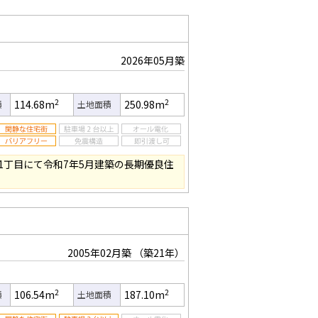
2026年05月築
2
2
114.68m
250.98m
積
土地面積
1丁目にて令和7年5月建築の長期優良住
2005年02月築
（築21年）
2
2
106.54m
187.10m
積
土地面積