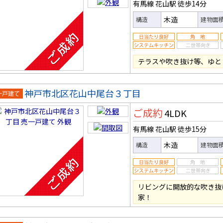
有馬線 花山駅
徒歩14分
木造
構造
建物面
テラスや吹き抜け等、ゆと
神戸市北区花山中尾台３丁目
一戸建
ご成約
4LDK
有馬線 花山駅
徒歩15分
木造
構造
建物面
リビングに開放的な吹き抜
家！