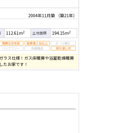
2004年11月築
（築21年）
2
2
112.61m
194.15m
積
土地面積
ガラス仕様！ガス床暖房や浴室乾燥暖房
したお家です！