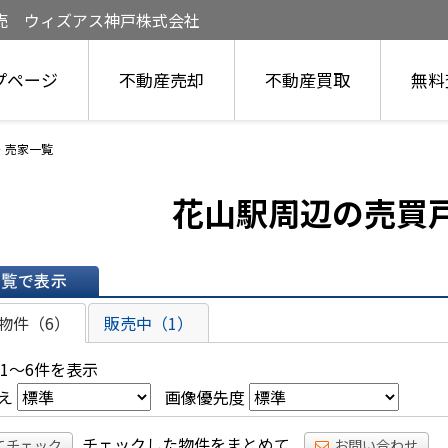
売 ウィズアス神戸株式会社
プページ
不動産売却
不動産買取
無料
・売家一覧
花山駅周辺の売買
表示
物件（6）
販売中（1）
 1～6件を表示
え
画像優先度
チェックした物件をまとめて
てチェック
お問い合わせ