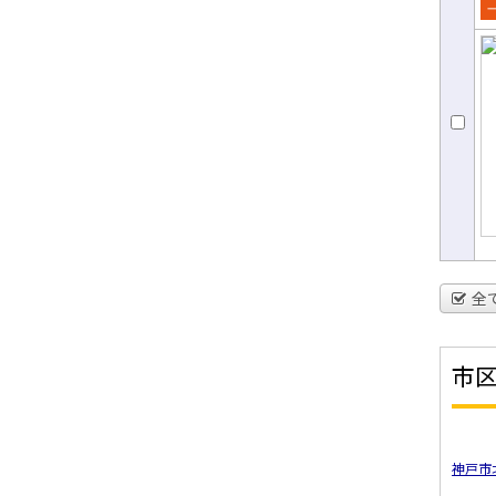
売
て
全
市
神戸市