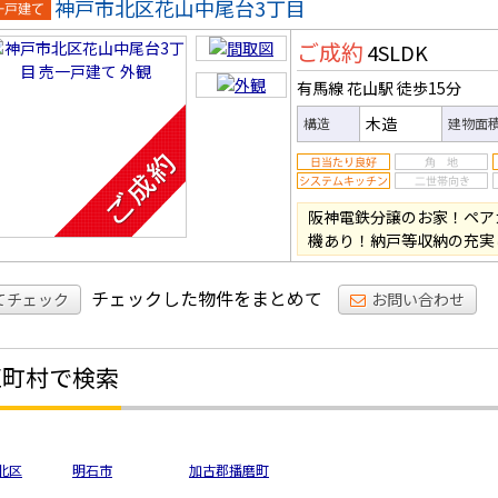
神戸市北区花山中尾台3丁目
一戸建
ご成約
4SLDK
有馬線 花山駅
徒歩15分
木造
構造
建物面
阪神電鉄分譲のお家！ペア
機あり！納戸等収納の充実
チェックした物件をまとめて
てチェック
お問い合わせ
区町村で検索
北区
明石市
加古郡播磨町