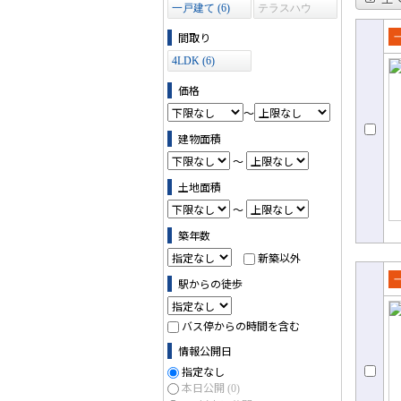
一戸建て (6)
テラスハウ
ス (0)
間取り
売
4LDK (6)
て
価格
～
建物面積
～
土地面積
～
築年数
新築以外
駅からの徒歩
売
て
バス停からの時間を含む
情報公開日
指定なし
本日公開
(0)