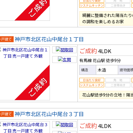
綺麗に整備された陽当たり
の調和を楽しめるお家
神戸市北区花山中尾台１丁目
一戸建
ご成約
4LDK
有馬線 花山駅
徒歩9分
木造
構造
建物面
花山駅徒歩9分の立地！陽
神戸市北区花山中尾台３丁目
一戸建
ご成約
4LDK