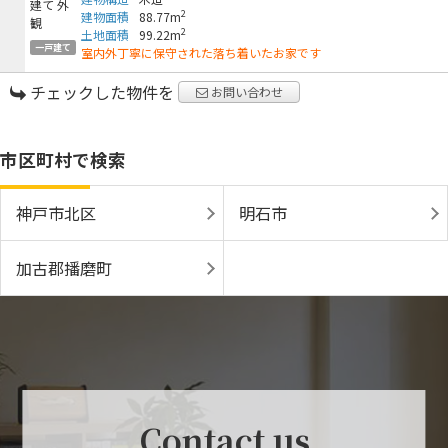
2
建物面積
88.77m
2
土地面積
99.22m
一戸建て
室内外丁寧に保守された落ち着いたお家です
チェックした物件を
お問い合わせ
市区町村で検索
神戸市北区
明石市
加古郡播磨町
Contact us