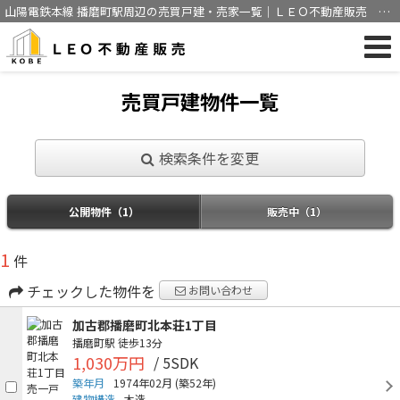
山陽電鉄本線 播磨町駅周辺の売買戸建・売家一覧｜ＬＥＯ不動産販売 ウ
ィズアス神戸株式会社
売買戸建物件一覧
検索条件を変更
公開物件（1）
販売中（1）
1
件
チェックした物件を
お問い合わせ
加古郡播磨町北本荘1丁目
播磨町駅
徒歩13分
1,030万円
/ 5SDK
築年月
1974年02月
(築52年)
建物構造
木造