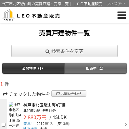
神戸市北区惣山町の売買戸建・売家一覧｜ＬＥＯ不動産販売 ウィズアス
神戸株式会社
売買戸建物件一覧
検索条件を変更
公開物件（1）
販売中（1）
1
件
チェックした物件を
お問い合わせ
神戸市北区惣山町4丁目
北鈴蘭台駅
徒歩14分
2,880万円
/ 4SLDK
築年月
2012年12月
(築13年)
建物構造
木造