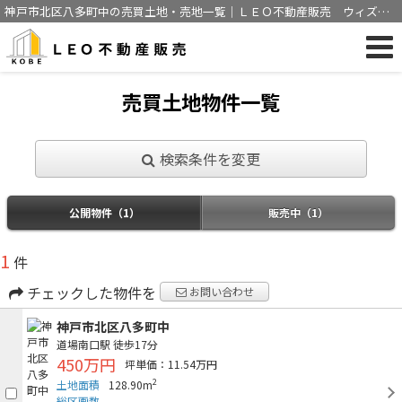
神戸市北区八多町中の売買土地・売地一覧｜ＬＥＯ不動産販売 ウィズア
ス神戸株式会社
売買土地物件一覧
検索条件を変更
公開物件（1）
販売中（1）
1
件
チェックした物件を
お問い合わせ
神戸市北区八多町中
道場南口駅
徒歩17分
450万円
坪単価：11.54万円
2
土地面積
128.90m
総区画数