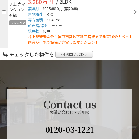
3,280万円
/ 2LDK
築年月
2005年10月
(築20年)
建物構造
ＲＣ
2
専有面積
72.40m
マンション
所在階/階数
－
/
－
総戸数
46戸
谷上駅徒歩４分！神戸市営地下鉄三宮駅まで乗車10分！ペット
飼育が可能で設備が充実したマンション！
チェックした物件を
お問い合わせ
Contact us
お問い合わせ・ご相談
0120-03-1221