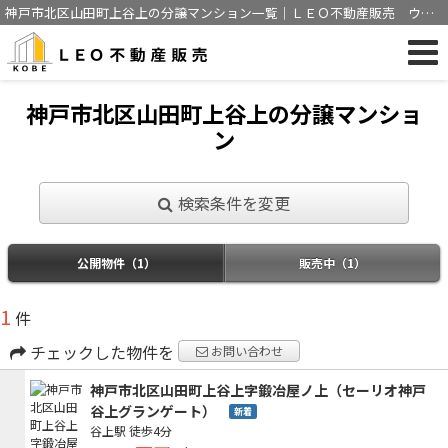
神戸市北区山田町上谷上の分譲マンション一覧｜ＬＥＯ不動産販売 ウィ
ズアス神戸株式会社
神戸市北区山田町上谷上の分譲マンショ
ン
検索条件を変更
公開物件（1）
販売中（1）
1
件
チェックした物件を
お問い合わせ
神戸市北区山田町上谷上字鍛冶屋ノ上（セーリオ神戸
谷上グランゲート）
新着
谷上駅
徒歩4分