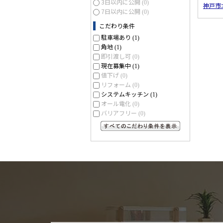
3日以内に公開
(0)
神戸市
7日以内に公開
(0)
こだわり条件
駐車場あり
(1)
角地
(1)
即引渡し可
(0)
現在募集中
(1)
値下げ
(0)
リフォーム
(0)
システムキッチン
(1)
オール電化
(0)
バリアフリー
(0)
すべてのこだわり条件を見る