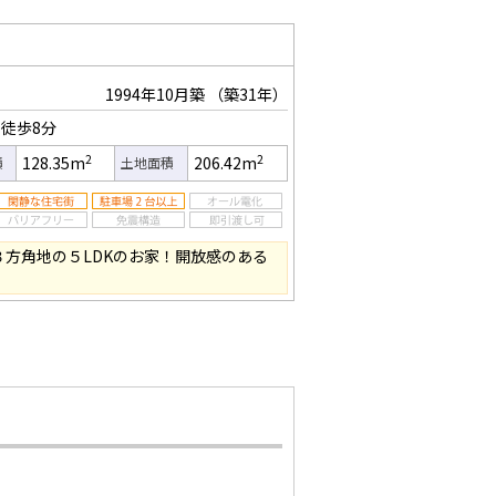
1994年10月築
（築31年）
徒歩8分
2
2
128.35m
206.42m
積
土地面積
３方角地の５LDKのお家！開放感のある