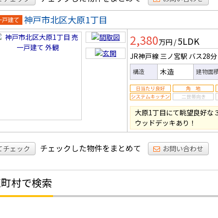
神戸市北区大原1丁目
一戸建
2,380
5LDK
万円
/
JR神戸線 三ノ宮駅
バス28分
木造
構造
建物面
大原1丁目にて眺望良好な
ウッドデッキあり！
チェックした物件をまとめて
てチェック
お問い合わせ
区町村で検索