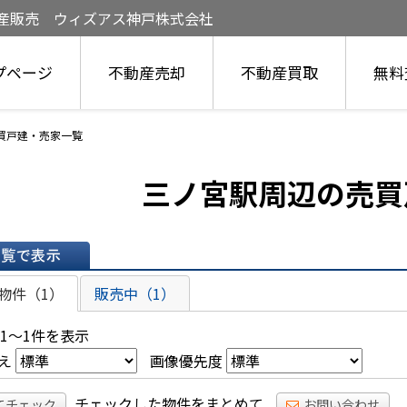
動産販売 ウィズアス神戸株式会社
プページ
不動産売却
不動産買取
無料
売買戸建・売家一覧
三ノ宮駅周辺の売買
表示
物件（1）
販売中（1）
 1～1件を表示
え
画像優先度
チェックした物件をまとめて
てチェック
お問い合わせ