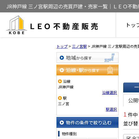
JR神戸線 三ノ宮駅周辺の売買戸建・売家一覧｜ＬＥＯ不
トッ
トップ
>
三ノ宮駅
>
JR神戸線 三ノ宮駅周辺の
地域から探す
沿線・駅から探す
沿線
JR神戸線
沿線選択
一覧で
駅
公開
三ノ宮
駅選択
1
件中
並び替
物件の条件で絞り込む
物件種別
全