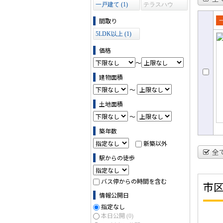
一戸建て (1)
テラスハウ
ス (0)
間取り
売
5LDK以上 (1)
て
価格
～
建物面積
～
土地面積
～
築年数
新築以外
全
駅からの徒歩
バス停からの時間を含む
市
情報公開日
指定なし
本日公開
(0)