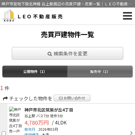
神戸市営地下鉄北神線 谷上駅周辺の売買戸建・売家一覧｜ＬＥＯ不動産販
売 ウィズアス神戸株式会社
売買戸建物件一覧
検索条件を変更
公開物件（1）
販売中（1）
1
件
チェックした物件を
お問い合わせ
神戸市北区筑紫が丘4丁目
谷上駅
バス7分
徒歩3分
4,780万円
/ 4LDK
築年月
2026年03月
建物構造
木造