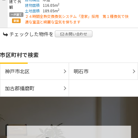
2
建物面積
116.05m
2
土地面積
189.05m
一戸建て
２４時間全熱交換換気システム「澄家」採用 第１種換気で快
新築
適な室温と綺麗な空気を保ちます
チェックした物件を
お問い合わせ
市区町村で検索
神戸市北区
明石市
加古郡播磨町