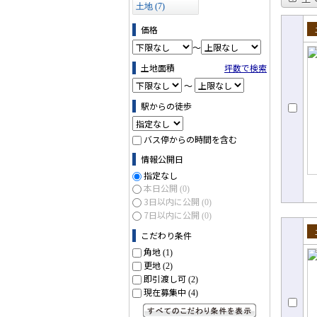
土地 (7)
価格
売
～
土地面積
坪数で検索
～
駅からの徒歩
バス停からの時間を含む
情報公開日
指定なし
本日公開
(0)
3日以内に公開
(0)
7日以内に公開
(0)
こだわり条件
売
角地
(1)
更地
(2)
即引渡し可
(2)
現在募集中
(4)