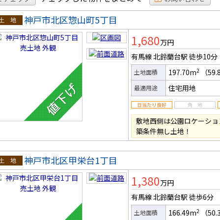
神戸市北区惣山町5丁目
土地
1,680
万円
有馬線 北鈴蘭台駅
徒歩10分
2
197.70m
（59.
土地面積
住宅用地
最適用途
敷地西側は公園ロケーション！土
築条件無し土地！
神戸市北区甲栄台1丁目
土地
1,380
万円
有馬線 北鈴蘭台駅
徒歩6分
2
166.49m
（50.
土地面積