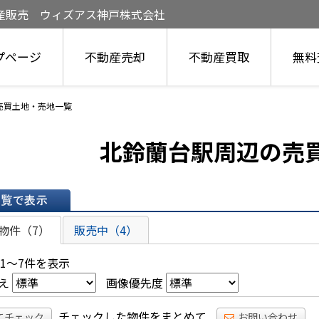
産販売 ウィズアス神戸株式会社
プページ
不動産売却
不動産買取
無料
売買土地・売地一覧
北鈴蘭台駅周辺の売
表示
物件（7）
販売中（4）
 1～7件を表示
え
画像優先度
チェックした物件をまとめて
てチェック
お問い合わせ