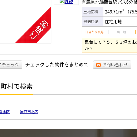
有馬線 北鈴蘭台駅
バス6分
2
249.71m
（75.
土地面積
住宅用地
最適用途
泉台にて７５．５３坪のお
か？
チェックした物件をまとめて
てチェック
お問い合わせ
区町村で検索
垂水区
神戸市北区