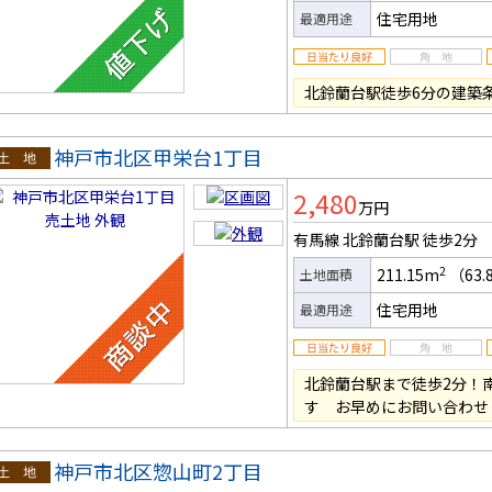
住宅用地
最適用途
北鈴蘭台駅徒歩6分の建築
神戸市北区甲栄台1丁目
土地
2,480
万円
有馬線 北鈴蘭台駅
徒歩2分
2
211.15m
（63.
土地面積
住宅用地
最適用途
北鈴蘭台駅まで徒歩2分！南
す お早めにお問い合わせ
神戸市北区惣山町2丁目