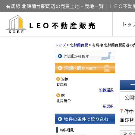
有馬線 北鈴蘭台駅周辺の売買土地・売地一覧｜ＬＥＯ不動
トッ
トップ
>
北鈴蘭台駅
>
有馬線 北鈴蘭台駅周辺の
地域から探す
沿線・駅から探す
沿線
有馬線
沿線選択
一覧で
駅
公開
北鈴蘭台
駅選択
7
件中
並び替
物件の条件で絞り込む
物件種別
全