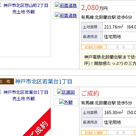
土地
2,080
万円
有馬線 北鈴蘭台駅
徒歩6分
2
211.76m
（64.
土地面積
住宅用地
最適用途
神戸電鉄北鈴蘭台駅まで徒歩6分
坪)！開放感たっぷりの三
神戸市北区若葉台1丁目
土地
ご成約
有馬線 北鈴蘭台駅
徒歩5分
2
165.30m
（50.
土地面積
住宅用地
最適用途