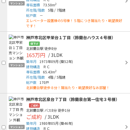
マンション
2
専有面積
73.50m
所在階/階数
5階
/
7階建
総戸数
－
エレベーター設置棟の5号棟！５階につき陽当たり・眺望良好
です！
神戸市北区甲栄台１丁目（鈴蘭台ハウス４号棟）
値下げ
北鈴蘭台駅
徒歩8分
165万円
/ 3LDK
築年月
1973年09月
(築52年)
マンション
建物構造
ＲＣ
2
専有面積
65.43m
所在階/階数
4階
/
5階建
総戸数
170戸
北鈴蘭台駅徒歩８分！陽当たり・眺望良好なお部屋！
神戸市北区泉台７丁目（鈴蘭泉台第一住宅３号棟）
ご成約
北鈴蘭台駅
バス8分
徒歩1分
ご成約
/ 3LDK
築年月
1980年05月
(築46年)
マンション
建物構造
ＲＣ