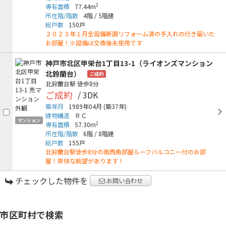
2
専有面積
77.44m
所在階/階数
4階
/
5階建
総戸数
150戸
２０２３年１月全設備新調リフォーム済の手入れの行き届いた
お部屋！※設備は交換後未使用です
神戸市北区甲栄台1丁目13-1（ライオンズマンション
北鈴蘭台）
ご成約
北鈴蘭台駅
徒歩8分
ご成約
/ 3DK
築年月
1989年04月
(築37年)
建物構造
ＲＣ
マンション
2
専有面積
57.30m
所在階/階数
6階
/
8階建
総戸数
155戸
北鈴蘭台駅徒歩8分の南西角部屋ルーフバルコニー付のお部
屋！爽快な眺望があります！
チェックした物件を
お問い合わせ
市区町村で検索