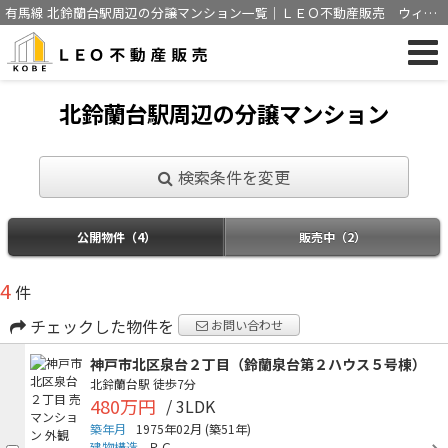
有馬線 北鈴蘭台駅周辺の分譲マンション一覧｜ＬＥＯ不動産販売 ウィズ
アス神戸株式会社
北鈴蘭台駅周辺の分譲マンション
検索条件を変更
公開物件（4）
販売中（2）
4
件
チェックした物件を
お問い合わせ
神戸市北区泉台２丁目（鈴蘭泉台第２ハウス５号棟）
北鈴蘭台駅
徒歩7分
480万円
/ 3LDK
築年月
1975年02月
(築51年)
建物構造
ＲＣ