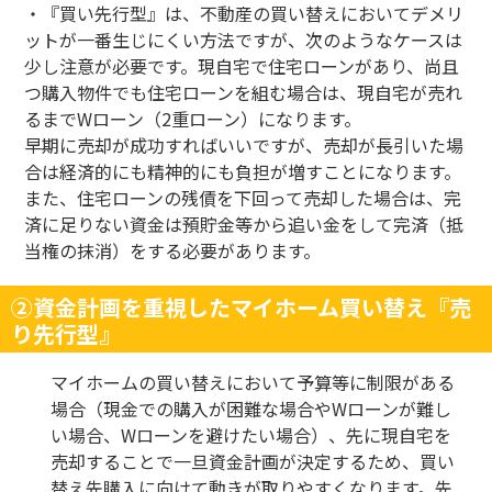
・『買い先行型』は、不動産の買い替えにおいてデメリ
ットが一番生じにくい方法ですが、次のようなケースは
少し注意が必要です。現自宅で住宅ローンがあり、尚且
つ購入物件でも住宅ローンを組む場合は、現自宅が売れ
るまで
W
ローン（
2
重ローン）になります。
早期に売却が成功すればいいですが、売却が長引いた場
合は経済的にも精神的にも負担が増すことになります。
また、住宅ローンの残債を下回って売却した場合は、完
済に足りない資金は預貯金等から追い金をして完済（抵
当権の抹消）をする必要があります。
②資金計画を重視したマイホーム買い替え『売
り先行型』
マイホームの買い替えにおいて予算等に制限がある
場合（現金での購入が困難な場合や
W
ローンが難し
い場合、
W
ローンを避けたい場合）、先に現自宅を
売却することで一旦資金計画が決定するため、買い
替え先購入に向けて動きが取りやすくなります。先