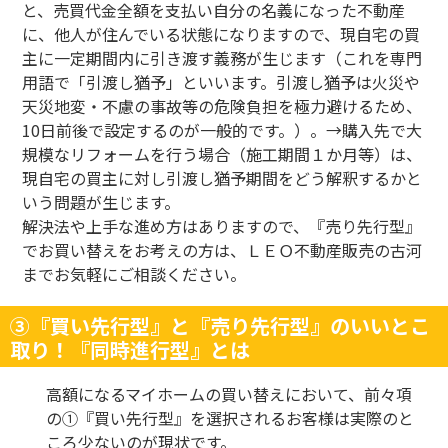
と、売買代金全額を支払い自分の名義になった不動産
に、他人が住んでいる状態になりますので、現自宅の買
主に一定期間内に引き渡す義務が生じます（これを専門
用語で「引渡し猶予」といいます。引渡し猶予は火災や
天災地変・不慮の事故等の危険負担を極力避けるため、
10日前後で設定するのが一般的です。）。→購入先で大
規模なリフォームを行う場合（施工期間１か月等）は、
現自宅の買主に対し引渡し猶予期間をどう解釈するかと
いう問題が生じます。
解決法や上手な進め方はありますので、『売り先行型』
でお買い替えをお考えの方は、ＬＥＯ不動産販売の古河
までお気軽にご相談ください。
③『買い先行型』と『売り先行型』のいいとこ
取り！『同時進行型』とは
高額になるマイホームの買い替えにおいて、前々項
の①『買い先行型』を選択されるお客様は実際のと
ころ少ないのが現状です。