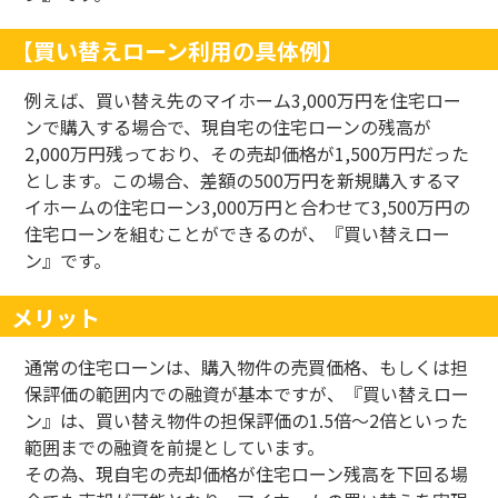
【買い替えローン利用の具体例】
例えば、買い替え先のマイホーム
3,000
万円を住宅ロー
ンで購入する場合で、現自宅の住宅ローンの残高が
2,000
万円残っており、その売却価格が
1,500
万円だった
とします。この場合、差額の
500
万円を新規購入するマ
イホームの住宅ローン
3,000
万円と合わせて
3,500
万円の
住宅ローンを組むことができるのが、『買い替えロー
ン』です。
メリット
通常の住宅ローンは、購入物件の売買価格、もしくは担
保評価の範囲内での融資が基本ですが、『買い替えロー
ン』は、買い替え物件の担保評価の
1.5
倍～
2
倍といった
範囲までの融資を前提としています。
その為、現自宅の売却価格が住宅ローン残高を下回る場