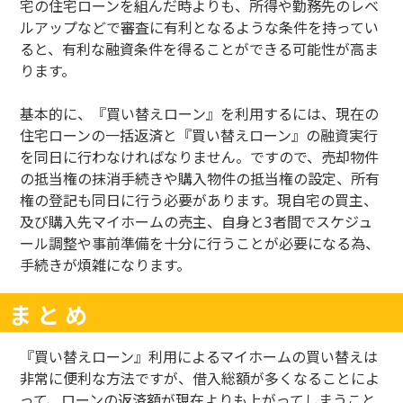
宅の住宅ローンを組んだ時よりも、所得や勤務先のレベ
ルアップなどで審査に有利となるような条件を持ってい
ると、有利な融資条件を得ることができる可能性が高ま
ります。
基本的に、『買い替えローン』を利用するには、現在の
住宅ローンの一括返済と『買い替えローン』の融資実行
を同日に行わなければなりません。ですので、売却物件
の抵当権の抹消手続きや購入物件の抵当権の設定、所有
権の登記も同日に行う必要があります。現自宅の買主、
及び購入先マイホームの売主、自身と
3
者間でスケジュ
ール調整や事前準備を十分に行うことが必要になる為、
手続きが煩雑になります。
ま と め
『買い替えローン』利用によるマイホームの買い替えは
非常に便利な方法ですが、借入総額が多くなることによ
って、ローンの返済額が現在よりも上がってしまうこと