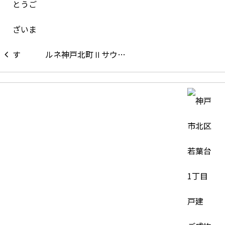
ルネ神戸北町Ⅱサウ…