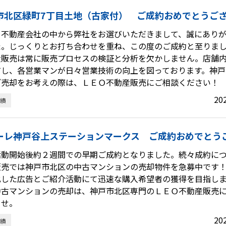
市北区緑町7丁目土地（古家付） ご成約おめでとうご
る不動産会社の中から弊社をお選びいただきまして、誠にあり
た。じっくりとお打ち合わせを重ね、この度のご成約と至りま
産販売は常に販売プロセスの検証と分析を欠かしません。店舗
有し、各営業マンが日々営業技術の向上を図っております。神戸
ご売却をお考えの際は、ＬＥＯ不動産販売にご相談ください！
20
績
ーレ神戸谷上ステーションマークス ご成約おめでとう
活動開始後約２週間での早期ご成約となりました。続々成約に
販売では神戸市北区の中古マンションの売却物件を急募中です
化した広告とご紹介活動にて迅速な購入希望者の獲得を目指し
中古マンションの売却は、神戸市北区専門のＬＥＯ不動産販売
ませ。
20
績