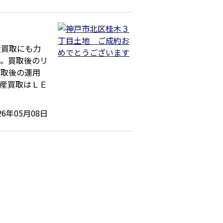
産買取にも力
た。買取後のリ
買取後の運用
産買取はＬＥ
26年05月08日