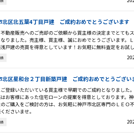
20
績
市北区北五葉4丁目戸建 ご成約おめでとうございます
Ｏ不動産販売へのご売却のご依頼から買主様の決定までとても
となりました。売主様、買主様、誠におめでとうございます。
築浅戸建の売買を得意としています！お気軽に無料査定をお試
20
績
市北区星和台２丁目新築戸建 ご成約おめでとうござい
にご登録いただいている買主様で早期でのご成約となりました
売はお客様にあった住宅ローンの提案を得意としております。神
建のご購入をご検討の方は、お気軽に神戸市北区専門のＬＥＯ
談くださいませ。
20
績