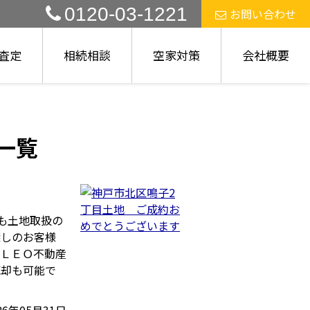
0120-03-1221
お問い合わせ
査定
相続相談
空家対策
会社概要
事一覧
も土地取扱の
探しのお客様
はＬＥＯ不動産
売却も可能で