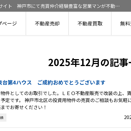
定サイト 神戸市にて売買仲介経験豊富な営業マンが不動産
プページ
不動産売却
不動産買取
無料
2025年12月の記
泉台第4ハウス ご成約おめでとうございます
用物件としてのお取引でした。ＬＥＯ不動産販売で改装の上、
し予定です。 神戸市北区の投資用物件の売買のご相談もお気軽
売までお寄せください！
20
績