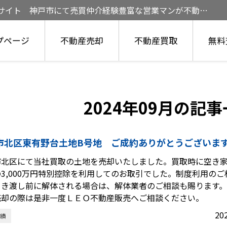
定サイト 神戸市にて売買仲介経験豊富な営業マンが不動産
プページ
不動産売却
不動産買取
無料
2024年09月の記
市北区東有野台土地B号地 ご成約ありがとうございま
市北区にて当社買取の土地を売却いたしました。買取時に空き
3,000万円特別控除を利用してのお取引でした。制度利用の
引き渡し前に解体される場合は、解体業者のご相談も賜ります
売却の際は是非一度ＬＥＯ不動産販売へご相談ください。
20
績