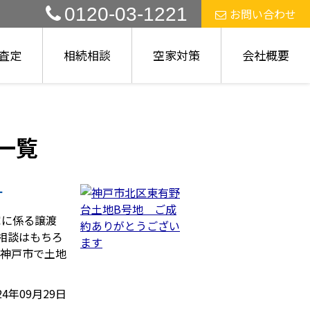
0120-03-1221
お問い合わせ
査定
相続相談
空家対策
会社概要
事一覧
す
家に係る譲渡
ご相談はもちろ
。神戸市で土地
24年09月29日