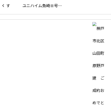
ユニハイム魚崎Ⅲ号…