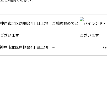
神戸市北区唐櫃台4丁目土地 …
ハ